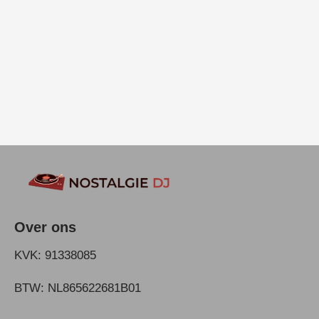
Over ons
KVK: 91338085
BTW: NL865622681B01