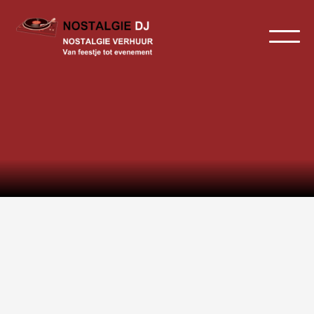
Home
>
Koelwagen
Prijs voor 1 dag: €135,-
excl BTW
Voor meerdere